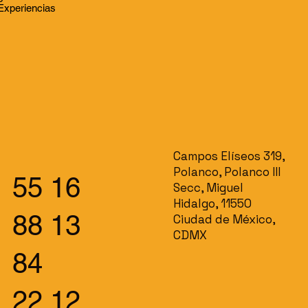
Experiencias
Campos Elíseos 319,
Polanco, Polanco III
55 16
Secc, Miguel
Hidalgo, 11550
88 13
Ciudad de México,
CDMX
84
22 12