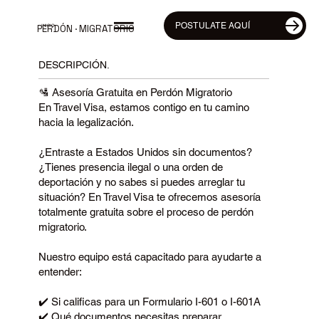
POSTULATE AQUÍ
INICIO
PERDÓN · MIGRATORIO
DESCRIPCIÓN.
🛂 Asesoría Gratuita en Perdón Migratorio
En Travel Visa, estamos contigo en tu camino
hacia la legalización.
¿Entraste a Estados Unidos sin documentos?
¿Tienes presencia ilegal o una orden de
deportación y no sabes si puedes arreglar tu
situación? En Travel Visa te ofrecemos asesoría
totalmente gratuita sobre el proceso de perdón
migratorio.
Nuestro equipo está capacitado para ayudarte a
entender:
✔️ Si calificas para un Formulario I-601 o I-601A
✔️ Qué documentos necesitas preparar