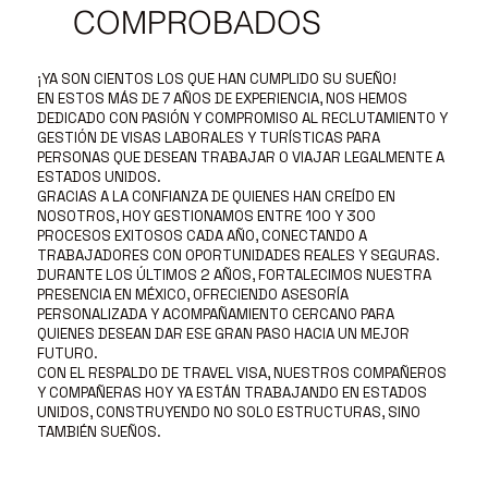
COMPROBADOS
¡YA SON CIENTOS LOS QUE HAN CUMPLIDO SU SUEÑO!
EN ESTOS MÁS DE 7 AÑOS DE EXPERIENCIA, NOS HEMOS
DEDICADO CON PASIÓN Y COMPROMISO AL RECLUTAMIENTO Y
GESTIÓN DE VISAS LABORALES Y TURÍSTICAS PARA
PERSONAS QUE DESEAN TRABAJAR O VIAJAR LEGALMENTE A
ESTADOS UNIDOS.
GRACIAS A LA CONFIANZA DE QUIENES HAN CREÍDO EN
NOSOTROS, HOY GESTIONAMOS ENTRE 100 Y 300
PROCESOS EXITOSOS CADA AÑO, CONECTANDO A
TRABAJADORES CON OPORTUNIDADES REALES Y SEGURAS.
DURANTE LOS ÚLTIMOS 2 AÑOS, FORTALECIMOS NUESTRA
PRESENCIA EN MÉXICO, OFRECIENDO ASESORÍA
PERSONALIZADA Y ACOMPAÑAMIENTO CERCANO PARA
QUIENES DESEAN DAR ESE GRAN PASO HACIA UN MEJOR
FUTURO.
CON EL RESPALDO DE TRAVEL VISA, NUESTROS COMPAÑEROS
Y COMPAÑERAS HOY YA ESTÁN TRABAJANDO EN ESTADOS
UNIDOS, CONSTRUYENDO NO SOLO ESTRUCTURAS, SINO
TAMBIÉN SUEÑOS.
Y TÚ, ¿ESTÁS LISTO PARA SER EL PRÓXIMO?
POSTÚLATE AHORA Y COMIENZA TU HISTORIA CON